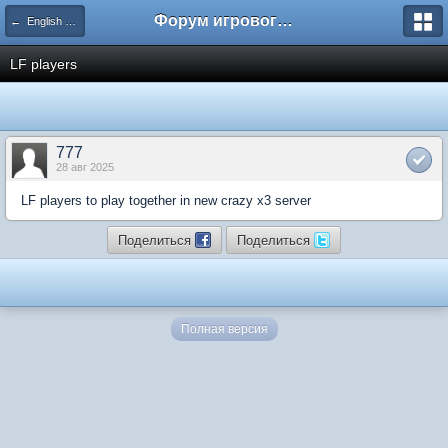
Форум игрового сервера Multi.wS
← English Community Forums
LF players
777
28 авг 2025
LF players to play together in new crazy x3 server
Поделиться
Поделиться
Полная версия