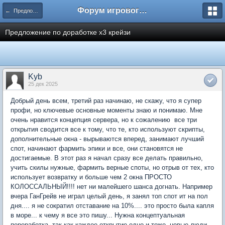
Форум игрового сервера Multi.wS
← Предложения по доработке
Предложение по доработке х3 крейзи
Kyb
25 дек 2025
Добрый день всем, третий раз начинаю, не скажу, что я супер
профи, но ключевые основные моменты знаю и понимаю. Мне
очень нравится концепция сервера, но к сожалению все три
открытия сводится все к тому, что те, кто используют скрипты,
дополнительные окна - вырываются вперед, занимают лучший
спот, начинают фармить эпики и все, они становятся не
достигаемые. В этот раз я начал сразу все делать правильно,
учить скилы нужные, фармить верные споты, но отрыв от тех, кто
использует возвратку и больше чем 2 окна ПРОСТО
КОЛОССАЛЬНЫЙ!!!! нет ни малейшего шанса догнать. Например
вчера ГанГрейв не играл целый день, я занял топ спот ит на пол
дня.... я не сократил отставание на 10%.... это просто была капля
в море... к чему я все это пишу... Нужна концептуальная
переработка, так как каждое открытие одно и тоже. новые люди