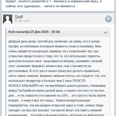
играют, хочется развития и +- баланса и нормальной игры, а
сейчас все одинаково... ничего не меняется...
Staff
25 дек 2025
Kyb сказал(а) 25 Дек 2025 - 19:18:
Добрый день всем, третий раз начинаю, не скажу, что я супер
профи, но ключевые основные моменты знаю и понимаю. Мне
очень нравится концепция сервера, но к сожалению все три
открытия сводится все к тому, что те, кто используют скрипты,
дополнительные окна - вырываются вперед, занимают лучший
спот, начинают фармить эпики и все, они становятся не
достигаемые. В этот раз я начал сразу все делать правильно,
учить скилы нужные, фармить верные споты, но отрыв от тех, кто
использует возвратку и больше чем 2 окна ПРОСТО
КОЛОССАЛЬНЫЙ!!!! нет ни малейшего шанса догнать. Например
вчера ГанГрейв не играл целый день, я занял топ спот ит на пол
дня.... я не сократил отставание на 10%.... это просто была капля
в море... к чему я все это пишу... Нужна концептуальная
переработка, так как каждое открытие одно и тоже. новые люди
заходят, но быстро угасают, так как не могут составить никакой
конкуренции... поэтому я выделю пункты, которые на мой взгляд