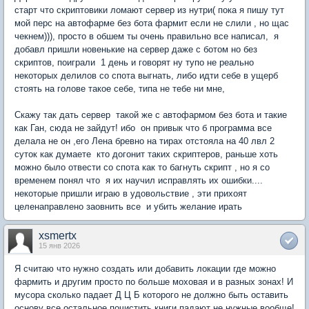
старт что скриптовики ломают сервер из нутри( пока я пишу тут
мой перс на автофарме без бота фармит если не слили , но щас
чекнем))), просто в обшем ты очень правильно все написал, я
добавл пришли новенькие на сервер даже с ботом но без
скриптов, поиграли 1 день и говорят ну тупо не реально
некоторых делилов со спота выгнать, либо идти себе в ущерб
стоять на голове такое себе, типа не тебе ни мне,
Скажу так дать сервер такой же с автофармом без бота и такие
как Ган, сюда не зайдут! ибо он привык что б программа все
делала не он ,его Лена бревно на тирах отстояла на 40 лвл 2
суток как думаете кто догонит таких скриптеров, раньше хоть
можно было отвести со спота как то багнуть скрипт , но я со
временем понял что я их научил исправлять их ошибки....
некоторые пришли играю в удовольствие , эти прихоят
целенаправлено заовнить все и убить желание ирать
xsmertx
15 янв 2026
Я считаю что нужно создать или добавить локации где можно
фармить и другим просто по больше моховая и в разных зонах! И
мусора сколько падает Д Ц Б которого не должно быть оставить
основу все остальное почистить книги падают не нужные вообще!