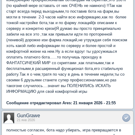
(по крайней мере оставать от них ОЧЕНЬ не намного) !!Так как
старт всегда перед выходными,то поставив бота на фарм,вы
могли в течении 2-3 часов найти всю информацию,как по более
тонкой настройке бота,так и по фарму локаций(в описании к
серверу и конкретно крези)Я думаю вы просто принципиально
забили на все это ,так как привыкли идти по проторенной
(ленивой) дорожке изи фарма локаций,не утруждая себя поиском
хоть какой либо информации по серверу и более простой и
комфортной жизни на нем.Ну а если вдоуг ты удосужишься
оплатить платного бота......то получишь проходку в
ФАНТАТСИЧЕКИЙ МИР со скриптами ,как платными,так и
бесплатными,в расширенный функционал бота,его стабильную
работу.Так я о чем,тратя по часу в день в течении недели,ты со
своими 6 друзьями станете супер профессионалами,но раз
такогоне случилось....значит вы ПОЛЕНИЛИСЬ ИСКАТЬ
ИНФОРМАЦИЮ для свой комфортной игры
Сообщение отредактировал Ares: 21 января 2026 - 21:55
GunGrawe
21 янв 2026
полностью согласен, бота надо убирать, игра превращается в