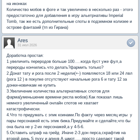
на иконках
Количество мобов в фоге и так увеличено в несколько раз - этого
предостаточно для добавления в игру альетрнативы Imperial
Tomb, так же есть дополнительные споты в подземном колизее и
острове фантазий (тп из Гирана)
Ares
31 июл 2026
Доработка простая:
1.увеличить переродов больше 100.....когда буст уже фул,а
перероды кончились.что делать?фармить только?
2.Донат тату и рога после 2 недели(+-) появляются 18 или 24 лвл
(рога 12 ) в покупке отсутствуют начальные рога 6 и тату 12 за
донки-новичкам не купить
3.Увеличение количества альтернативных спотов для
фарма(уменьшение времени респа мобов).Как показал лишь
немного увеличенный онлайн спотов не хватает
катастрофически.
4.Что то придумать с эпик коинами.По факту через месяц игры у
пары персонажей есть эпик бижа.Придумайте и сделайте,что бы
она была не у 2-их персонажей,а у 4-5-6.
5.Оставить штраф на грейд .Иначе 2-3 дон перса,скрафтив на
второй день S пуху и апнув А шмот......просто сделают такой