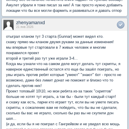
Амулет убрали я тоже писал за них! А так просто нужно добавить
локации что бы все могли фармить и развиваться и давать отпор
zhenyamanxd
21 янв 2026
отыграл кланом тут 3 старта (Gunnar) может видел кто.
скажу прямо мы кланом двумя руками за данные изменения!
мы впервые тут стартовали в 7 живых человек и многим
понравился проект
второй и третий раз тут уже играли 3-4...
Когда мы узнали что на самом деле могут делать тут скрипты, я
наверное единственный остался кто еще бы зашёл поиграть, но
увы играть против ребят которые "умеют" "знают" бот - просто не
возможно, даже без лимит донат не поможет и близко что то
сделать против них!
Проект топовый! 10\10, но мои ребята из-за таких "скриптов"
больше не хотят тут играть, а так бы - были тут каждый старт!
и скажу как есть, парни кто играет тут, если вы не умете писать
скрипты, к сожалению вам не победить, что бы вы не сделали,
сколько бы вас не играло, сколько бы раз вы не скупили дон
шоп...
(и да, если бы я не поиграл с Гангрейвом и не увидел всю мощь