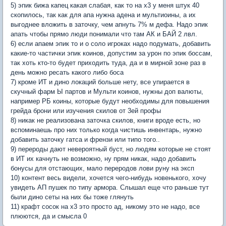
5) эпик бижа капец какая слабая, как то на х3 у меня штук 40
скопилось, так как для апа нужна адена и мультиоины, а их
выгоднее вложить в заточку, чем апнуть 7% м дефа. Надо эпик
апать чтобы прямо люди понимали что там АК и БАЙ 2 лвл.
6) если апаем эпик то и о соло игроках надо подумать, добавить
какие-то частички эпик коинов, допустим за урон по эпик боссам,
так хоть кто-то будет приходить туда, да и в мирной зоне раз в
день можно ресать какого либо боса
7) кроме ИТ и дино локаций больше нету, все упирается в
скучный фарм Ы партов и Мульти коинов, нужны доп валюты,
например РБ коины, которые будут необходимы для повышения
грейда брони или изучения скилов от 3ей профы
8) никак не реализована заточка скилов, книги вроде есть, но
вспоминаешь про них только когда чистишь инвентарь, нужно
добавить заточку гатса и френзи или типо того..
9) перероды дают невероятный буст, но людям которые не стоят
в ИТ их качнуть не возможно, ну прям никак, надо добавить
бонусы для отстающих, мало переродов лови руну на эксп
10) контент весь видели, хочется чего-нибудь новенького, хочу
увидеть АП пушек по типу армора. Слышал еще что раньше тут
были дино сеты на них бы тоже глянуть
11) крафт сосок на х3 это просто ад, никому это не надо, все
плюются, да и смысла 0