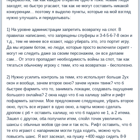
заходят, но быстро угасают, так как не могут составить никакой
конкуренции... поэтому я выделю пункты, которые на мой взгляд
нужно улучшать и переделывать:
1) На уровне администрации запретить возвратку на спот. В
правилах написанно, что запрещены спуферы и 3-4-5-6-7-8 окон и
т.д., тем не менее все юзают, надо убирать это, это портит игру.
Да мы играем ботом, но люди, которые просто включили скрипт -
могут не следить даже за своим персонажем, он все делаем
сам... От этого пропадает необходимость войны за спот, так как
тягаться обычному игроку с теми, кто на возвратках - бесполезно.
2) Нужно усилить контроль за теми, кто использует больше 2ух
окон и вообще, зачем второе окно? зачем нужен твинк? что б
быстрее фармить что то, занимать локации, создавать ощущение
большого онлайна? 2 окна надо что б на халишу зайти и рифт
пофармить заточки. Мое предложение следующее, убрать второе
окно, пусть все играют в одно окно, а парты можно сделать
дропом с рб + оставить халишу, но что б падало не 1, а 2 итема.
Зашел с другом, оба получили итем, спойл точек увеличить
шансы с обычных мобов где они и так есть. Рифт оставить, что б
те кто играют с напарником могли туда ходить, можно чуть
повысить шанс. Я вот засекал, на пушку +400 надо сидеть 8-9