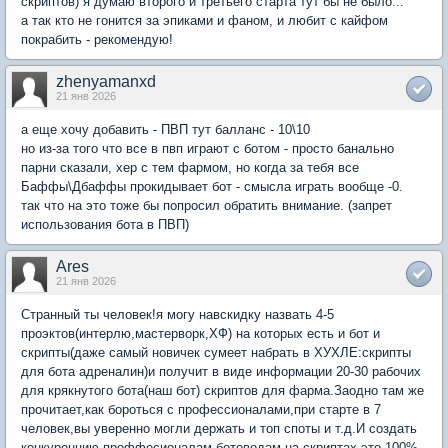
скриптов) я думаю второго и третьего старта тут бы не было...
а так кто не гонится за эпиками и фаном, и любит с кайфом
покрабить - рекомендую!
zhenyamanxd
21 янв 2026
а еще хочу добавить - ПВП тут балланс - 10\10
но из-за того что все в пвп играют с ботом - просто банально
парни сказали, хер с тем фармом, но когда за тебя все
Баффы\Дбаффы прокидывает бот - смысла играть вообще -0.
так что на это тоже бы попросил обратить внимание. (запрет
использования бота в ПВП)
Ares
21 янв 2026
Странный ты человек!я могу навскидку назвать 4-5
проэктов(интерлю,мастерворк,ХФ) на которых есть и бот и
скрипты(даже самый новичек сумеет набрать в ХУХЛЕ:скрипты
для бота адреналин)и получит в виде информации 20-30 рабочих
для крякнутого бота(наш бот) скриптов для фарма.Заодно там же
прочитает,как бороться с профессионалами,при старте в 7
человек,вы уверенно могли держать и топ споты и т.д.И создать
конкуренцию проффесионалам ботоводам на скриптах,это 100%