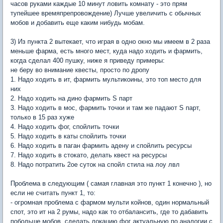
часов руками каждые 10 минут ловить комнату - это прям
тупейшее времяпрепровождение) Лучше увеличить с обычных
мобов и добавить еще каким нибудь мобам.
3) Из пункта 2 вытекает, что играя в одно окно мы имеем в 2 раза
меньше фарма, есть много мест, куда надо ходить и фармить,
когда сделал 400 пушку, ниже я приведу примеры:
не беру во внимание квесты, просто по дропу
1. Надо ходить в ит, фармить мультикоины, это топ место для
них
2. Надо ходить на дино фармить S парт
3. Надо ходить в мос, фармить точки и там же падают S парт,
только в 15 раз хуже
4. Надо ходить фог, спойлить точки
5. Надо ходить в каты спойлить точки
6. Надо ходить в паган фармить адену и спойлить ресурсы
7. Надо ходить в стокато, делать квест на ресурсы
8. Надо потратить 2ое суток на спойл стила на лоу лвл
Проблема в следующим ( самая главная это пункт 1 конечно ), но
если не считать пункт 1, то:
- огромная проблема с фармом мульти койнов, один нормальный
спот, это ит на 2 румы, надо как то отбалансить, где то дабавить
побольше мобов, сделать локацию фог актуальную по аналогии с