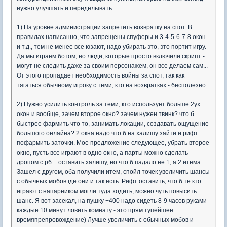
нужно улучшать и переделывать:
1) На уровне администрации запретить возвратку на спот. В
правилах написанно, что запрещены спуферы и 3-4-5-6-7-8 окон
и т.д., тем не менее все юзают, надо убирать это, это портит игру.
Да мы играем ботом, но люди, которые просто включили скрипт -
могут не следить даже за своим персонажем, он все делаем сам...
От этого пропадает необходимость войны за спот, так как
тягаться обычному игроку с теми, кто на возвратках - бесполезно.
2) Нужно усилить контроль за теми, кто использует больше 2ух
окон и вообще, зачем второе окно? зачем нужен твинк? что б
быстрее фармить что то, занимать локации, создавать ощущение
большого онлайна? 2 окна надо что б на халишу зайти и рифт
пофармить заточки. Мое предложение следующее, убрать второе
окно, пусть все играют в одно окно, а парты можно сделать
дропом с рб + оставить халишу, но что б падало не 1, а 2 итема.
Зашел с другом, оба получили итем, спойл точек увеличить шансы
с обычных мобов где они и так есть. Рифт оставить, что б те кто
играют с напарником могли туда ходить, можно чуть повысить
шанс. Я вот засекал, на пушку +400 надо сидеть 8-9 часов руками
каждые 10 минут ловить комнату - это прям тупейшее
времяпрепровождение) Лучше увеличить с обычных мобов и