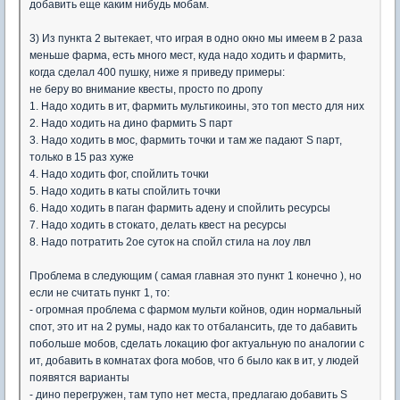
добавить еще каким нибудь мобам.
3) Из пункта 2 вытекает, что играя в одно окно мы имеем в 2 раза
меньше фарма, есть много мест, куда надо ходить и фармить,
когда сделал 400 пушку, ниже я приведу примеры:
не беру во внимание квесты, просто по дропу
1. Надо ходить в ит, фармить мультикоины, это топ место для них
2. Надо ходить на дино фармить S парт
3. Надо ходить в мос, фармить точки и там же падают S парт,
только в 15 раз хуже
4. Надо ходить фог, спойлить точки
5. Надо ходить в каты спойлить точки
6. Надо ходить в паган фармить адену и спойлить ресурсы
7. Надо ходить в стокато, делать квест на ресурсы
8. Надо потратить 2ое суток на спойл стила на лоу лвл
Проблема в следующим ( самая главная это пункт 1 конечно ), но
если не считать пункт 1, то:
- огромная проблема с фармом мульти койнов, один нормальный
спот, это ит на 2 румы, надо как то отбалансить, где то дабавить
побольше мобов, сделать локацию фог актуальную по аналогии с
ит, добавить в комнатах фога мобов, что б было как в ит, у людей
появятся варианты
- дино перегружен, там тупо нет места, предлагаю добавить S