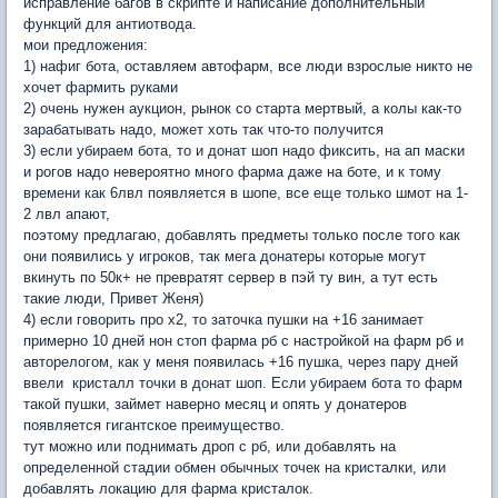
исправление багов в скрипте и написание дополнительный
функций для антиотвода.
мои предложения:
1) нафиг бота, оставляем автофарм, все люди взрослые никто не
хочет фармить руками
2) очень нужен аукцион, рынок со старта мертвый, а колы как-то
зарабатывать надо, может хоть так что-то получится
3) если убираем бота, то и донат шоп надо фиксить, на ап маски
и рогов надо невероятно много фарма даже на боте, и к тому
времени как 6лвл появляется в шопе, все еще только шмот на 1-
2 лвл апают,
поэтому предлагаю, добавлять предметы только после того как
они появились у игроков, так мега донатеры которые могут
вкинуть по 50к+ не превратят сервер в пэй ту вин, а тут есть
такие люди, Привет Женя)
4) если говорить про х2, то заточка пушки на +16 занимает
примерно 10 дней нон стоп фарма рб с настройкой на фарм рб и
авторелогом, как у меня появилась +16 пушка, через пару дней
ввели кристалл точки в донат шоп. Если убираем бота то фарм
такой пушки, займет наверно месяц и опять у донатеров
появляется гигантское преимущество.
тут можно или поднимать дроп с рб, или добавлять на
определенной стадии обмен обычных точек на кристалки, или
добавлять локацию для фарма кристалок.