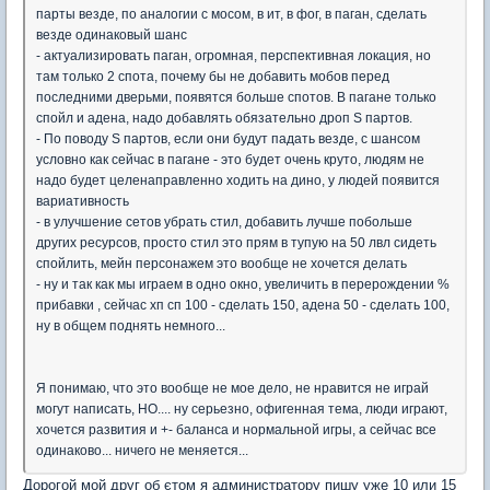
парты везде, по аналогии с мосом, в ит, в фог, в паган, сделать
везде одинаковый шанс
- актуализировать паган, огромная, перспективная локация, но
там только 2 спота, почему бы не добавить мобов перед
последними дверьми, появятся больше спотов. В пагане только
спойл и адена, надо добавлять обязательно дроп S партов.
- По поводу S партов, если они будут падать везде, с шансом
условно как сейчас в пагане - это будет очень круто, людям не
надо будет целенаправленно ходить на дино, у людей появится
вариативность
- в улучшение сетов убрать стил, добавить лучше побольше
других ресурсов, просто стил это прям в тупую на 50 лвл сидеть
спойлить, мейн персонажем это вообще не хочется делать
- ну и так как мы играем в одно окно, увеличить в перерождении %
прибавки , сейчас хп сп 100 - сделать 150, адена 50 - сделать 100,
ну в общем поднять немного...
Я понимаю, что это вообще не мое дело, не нравится не играй
могут написать, НО.... ну серьезно, офигенная тема, люди играют,
хочется развития и +- баланса и нормальной игры, а сейчас все
одинаково... ничего не меняется...
Дорогой мой друг об єтом я администратору пишу уже 10 или 15